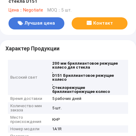
стекла D151
Цена：Negotiate
MOQ：5 шт.
Лучшая цена
Контакт
Характер Продукции
200 мм бриллиантовое режущее
колесо для стекла
,
D151 Бриллиантовое режущее
Высокий свет
колесо
,
Стеклорежущее
бриллианторежущее колесо
Время доставки
5 рабочих дней
Количество мин
5 шт.
заказа
Место
КНР
происхождения
Номер модели
1A1R