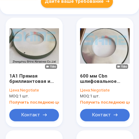
Дайте ваше требование
1А1 Прямая
600 мм Cbn
бриллиантовая и
шлифовальное
Cbn шлифовальные
колесо для карбида
Цена:
Negotiate
Цена:
Negotiate
колеса
HVOF распыливает
MOQ:
1 шт.
MOQ:
1 шт.
Термораспыляющее
30 кг/комплект
покрытие
Получить последнюю цену
Получить последнюю цену
Контакт
Контакт