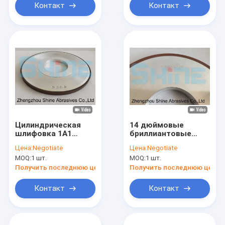
цилиндрическая
Контакт
Контакт
шлифовка
Цилиндрическая
14 дюймовые
шлифовка 1А1
бриллиантовые
Бриллиантовые
колеса 1А1 для
Цена:
Negotiate
Цена:
Negotiate
колеса 350 мм
цементированного
MOQ:
1 шт.
MOQ:
1 шт.
заточения карбида
вольфрама
Получить последнюю цену
Получить последнюю цену
Контакт
Контакт