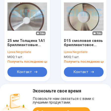
25 мм Толщина 1А1
D15 смоловая связь
Бриллиантовые
бриллиантовое
колеса 250 мм Cbn
шлифовальное
Цена:
Negotiate
Цена:
Negotiate
Острие колеса
колесо 20
MOQ:
1 шт.
MOQ:
1 шт.
дюймовое
алюминиевое тело
Получить последнюю цену
Получить последнюю цену
Контакт
Контакт
Экономьте свое время
Позвольте нам связаться с вами с
лучшими продуктами.