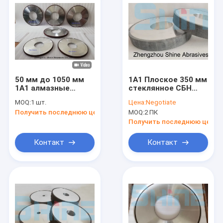
50 мм до 1050 мм
1А1 Плоское 350 мм
1А1 алмазные
стеклянное СБН
колеса для
шлифовальное
MOQ:
1 шт.
Цена:
Negotiate
цементированного
колесо для
Получить последнюю цену
MOQ:
2 ПК
карбида OD
шлифования стали
шлифования
Получить последнюю цену
Контакт
Контакт
Дом
Продукция
О нас