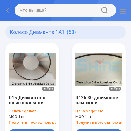
Колесо Диаманта 1A1
(53)
D15 Диамантное
D126 30 дюймовое
шлифовальное
алмазное
колесо 20'
шлифовальное
Цена:
Negotiate
Цена:
Negotiate
диаметра 15 мм
колесо для
MOQ:
1 шт.
MOQ:
1 шт.
толщина
поверхностного
шлифовального
Получить последнюю цену
Получить последнюю цену
агрегата