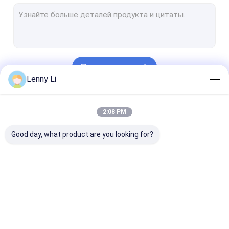
Колеса диаманта 1A1R
Гальванизировать колеса диаманта
Инструменты для бриллиантового обтягивания
Продолжать
Металлические шлифовальные колеса
Lenny Li
Машины для шлифования с помощью ЧПУ
Наши Категории
2:08 PM
Стеклянные колеса
Good day, what product are you looking for?
Гальванизировать алмазные резцы
Диамантные
колесо диаманта
cbn точить к
колеса с смолой
1A1