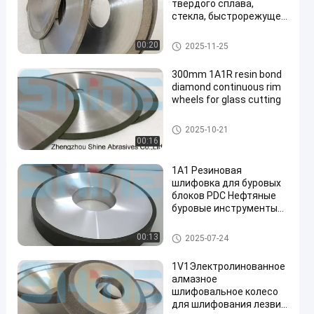
твердого сплава,
стекла, быстрорежущей
стали
Колеса диаманта 1A1R
00:20
2025-11-25
300mm 1A1R resin bond
diamond continuous rim
wheels for glass cutting
Колеса диаманта 1A1R
2025-10-21
00:16
1А1 Резиновая
шлифовка для буровых
блоков PDC Нефтяные
буровые инструменты
Необходимое решение
для технического
Колеса диаманта 1A1R
00:13
2025-07-24
обслуживания
инструментов для
1V1Электролинованное
скважин
алмазное
шлифовальное колесо
для шлифования лезвий