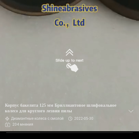
Корпус бакелита 125 мм Бриллиантовое шлифовальное
колесо для круглого лезвия пилы
Диамантные колеса с смолой
2022-05-30
204 мнения