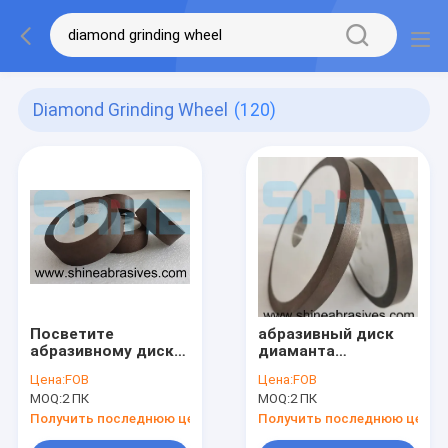
Diamond Grinding Wheel
(120)
Посветите
абразивный диск
абразивному диску
диаманта
диаманта
скрепления смолы
Цена:
FOB
Цена:
FOB
скрепления смолы
стиля 1A1 плоский
MOQ:
2 ПК
MOQ:
2 ПК
абразивов для
для стали
карбида
вольфрама
Получить последнюю цену
Получить последнюю цену