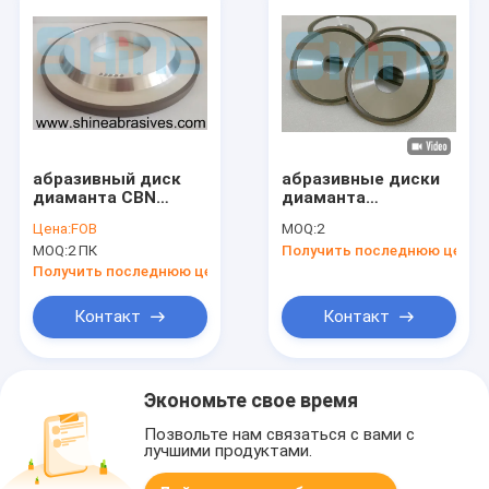
абразивный диск
абразивные диски
диаманта CBN
диаманта
скрепления смолы
скрепления смолы
Цена:
FOB
MOQ:
2
3A1 для точить
формы блюда 4V2
MOQ:
2 ПК
Получить последнюю цену
микро- точность
для точить
инструментов
Sawblades карбида
Получить последнюю цену
Контакт
Контакт
Экономьте свое время
Позвольте нам связаться с вами с
лучшими продуктами.