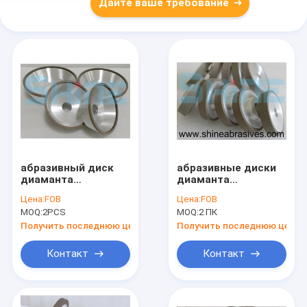
Дайте ваше требование
абразивный диск
абразивные диски
диаманта
диаманта
скрепления смолы
скрепления смолы
Цена:
FOB
Цена:
FOB
CBN 11A2 цепная
3A1 двигают под
MOQ:
2PCS
MOQ:
2 ПК
пила 45 градусов
углом плоско
точить 63mm
параллельное
Получить последнюю цену
Получить последнюю цену
прямо
Контакт
Контакт