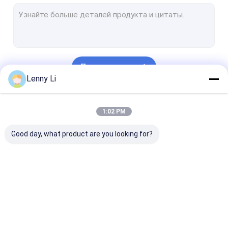
Колеса диаманта 1A1R
Гальванизировать колеса диаманта
Инструменты для бриллиантового обтягивания
Продолжать
Металлические шлифовальные колеса
Lenny Li
Машины для шлифования с помощью ЧПУ
Наши Категории
1:02 PM
Стеклянные колеса
Good day, what product are you looking for?
Гальванизировать алмазные резцы
Диамантные
колесо диаманта
cbn точить к
колеса с смолой
1A1